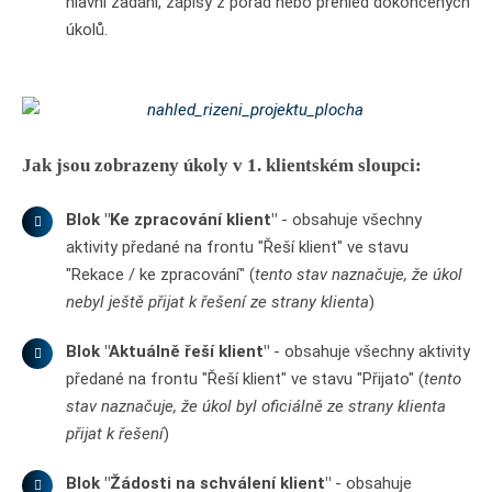
hlavní zadání, zápisy z porad nebo přehled dokončených
úkolů.
Jak jsou zobrazeny úkoly v 1. klientském sloupci:
Blok "Ke zpracování klient"
- obsahuje všechny
aktivity předané na frontu "Řeší klient" ve stavu
"Rekace / ke zpracování" (
tento stav naznačuje, že úkol
nebyl ještě přijat k řešení ze strany klienta
)
Blok "Aktuálně řeší klient"
- obsahuje všechny aktivity
předané na frontu "Řeší klient" ve stavu "Přijato" (
tento
stav naznačuje, že úkol byl oficiálně ze strany klienta
přijat k řešení
)
Blok "Žádosti na schválení klient"
- obsahuje