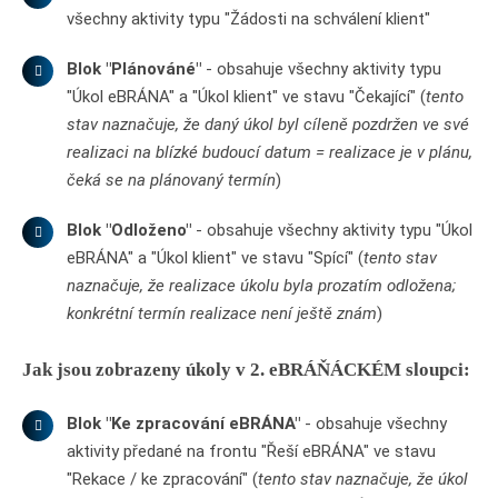
všechny aktivity typu "Žádosti na schválení klient"
Blok "Plánováné"
- obsahuje všechny aktivity typu
"Úkol eBRÁNA" a "Úkol klient" ve stavu "Čekající" (
tento
stav naznačuje, že daný úkol byl cíleně pozdržen ve své
realizaci na blízké budoucí datum = realizace je v plánu,
čeká se na plánovaný termín
)
Blok "Odloženo"
- obsahuje všechny aktivity typu "Úkol
eBRÁNA" a "Úkol klient" ve stavu "Spící" (
tento stav
naznačuje, že realizace úkolu byla prozatím odložena;
konkrétní termín realizace není ještě znám
)
Jak jsou zobrazeny úkoly v 2. eBRÁŇÁCKÉM sloupci:
Blok "Ke zpracování eBRÁNA"
- obsahuje všechny
aktivity předané na frontu "Řeší eBRÁNA" ve stavu
"Rekace / ke zpracování" (
tento stav naznačuje, že úkol