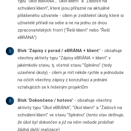
typu "Úkol eBRÁNA", "Úkol klient" a "Žádosti na
schválení klient", které jsou přiřazné na aktuálně
přilášeného uživatele - cílem je zviditelnit úkoly, které si
uživatelé přiřadí na sebe a ne na jednu ze dvou
zpracovatelských front ("Řeší klient" nebo "Řeší
eBRÁNA")
Blok "Zápisy z porad / eBRÁNA + klient"
- obsahuje
všechny aktivity typu "Zápisy eBRÁNA + klient" v
jakémkoliv stavu, tj. včetně stavu "Splněno" (tedy
uzavřené úkoly) - cílem je mít někde rychle a jednoduše
na očích všechny zápisy z konzultací a jednání
vztahujících se k řešeným projektům
Blok "Dokončeno / hotovo"
- obsahuje všechny
aktivity typu "Úkol eBRÁNA", "Úkol klient" a "Žádosti na
schválení klient" ve stavu "Splněno" (
tento stav definuje,
že úkol byl dokončen a již na něm nebude probíhat
žádná další realizace
)