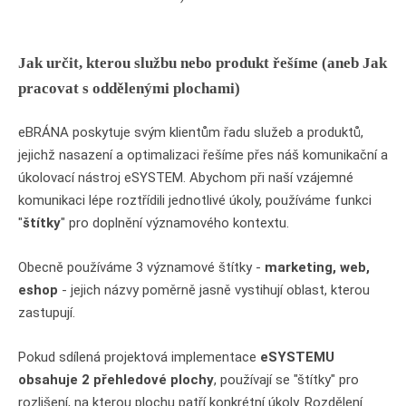
Jak určit, kterou službu nebo produkt řešíme (aneb Jak
pracovat s oddělenými plochami)
eBRÁNA poskytuje svým klientům řadu služeb a produktů,
jejichž nasazení a optimalizaci řešíme přes náš komunikační a
úkolovací nástroj eSYSTEM. Abychom při naší vzájemné
komunikaci lépe roztřídili jednotlivé úkoly, používáme funkci
"
štítky
" pro doplnění významového kontextu.
Obecně používáme 3 významové štítky -
marketing, web,
eshop
- jejich názvy poměrně jasně vystihují oblast, kterou
zastupují.
Pokud sdílená projektová implementace
eSYSTEMU
obsahuje 2 přehledové plochy
, používají se "štítky" pro
rozlišení, na kterou plochu patří konkrétní úkoly. Rozdělení