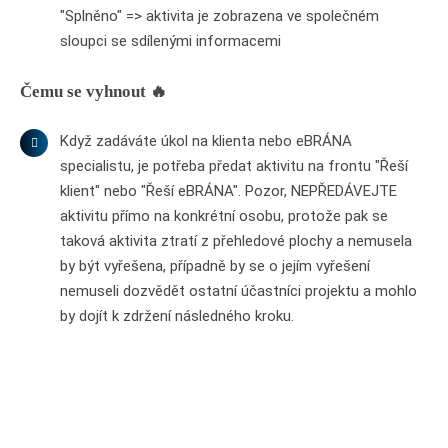
"Splněno" => aktivita je zobrazena ve společném
sloupci se sdílenými informacemi
Čemu se vyhnout 🔥
Když zadáváte úkol na klienta nebo eBRÁNA
specialistu, je potřeba předat aktivitu na frontu "Řeší
klient" nebo "Řeší eBRÁNA". Pozor, NEPŘEDÁVEJTE
aktivitu přímo na konkrétní osobu, protože pak se
taková aktivita ztratí z přehledové plochy a nemusela
by být vyřešena, případně by se o jejím vyřešení
nemuseli dozvědět ostatní účastníci projektu a mohlo
by dojít k zdržení následného kroku.