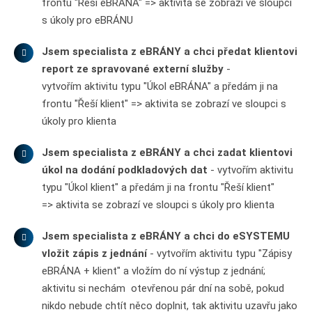
frontu "Řeší eBRÁNA" => aktivita se zobrazí ve sloupci
s úkoly pro eBRÁNU
Jsem specialista z eBRÁNY a chci předat klientovi
report ze spravované externí služby
-
vytvořím aktivitu typu "Úkol eBRÁNA" a předám ji na
frontu "Řeší klient" => aktivita se zobrazí ve sloupci s
úkoly pro klienta
Jsem specialista z eBRÁNY a chci zadat klientovi
úkol na dodání podkladových dat
- vytvořím aktivitu
typu "Úkol klient" a předám ji na frontu "Řeší klient"
=> aktivita se zobrazí ve sloupci s úkoly pro klienta
Jsem specialista z eBRÁNY a chci do eSYSTEMU
vložit zápis z jednání
- vytvořím aktivitu typu "Zápisy
eBRÁNA + klient" a vložím do ní výstup z jednání;
aktivitu si nechám otevřenou pár dní na sobě, pokud
nikdo nebude chtít něco doplnit, tak aktivitu uzavřu jako